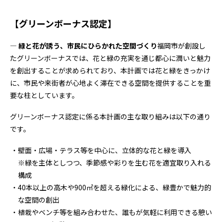
【グリーンボーナス認定】
―
緑と花が誘う、市民にひらかれた空間づくり
福岡市が創設し
たグリーンボーナスでは、花と緑の充実を通じ都心に潤いと魅力
を創出することが求められており、本計画では花と緑をきっかけ
に、市民や来街者が心地よく滞在できる空間を提供することを重
要な柱としています。
グリーンボーナス認定に係る本計画の主な取り組みは以下の通り
です。
壁面・広場・テラス等を中心に、立体的な花と緑を導入
※緑を主体としつつ、季節感や彩りを生む花を適宜取り入れる
構成
40本以上の高木や
900
㎡を超える緑化による、緑豊かで魅力的
な空間の創出
植栽やベンチ等を組み合わせた、誰もが気軽に利用できる憩い