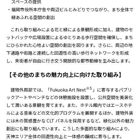
スペースの提供
福岡市役所本庁舎や周辺ビルとみどりでつながり、まち全体で
緑あふれる空間の創出
これら取り組みによる花と緑による景観形成に加え、建物のセ
ットバックや広場設置によるゆとりある歩行空間を確保し、まち
にひらかれた心地よい空間の創出を図ります。さらに、周辺の地
下通路や街路と連続した回遊性の高い歩行ネットワークを形成
し、来街者が自由に行き交う開放的な都市動線を生み出します。
【その他のまちの魅力向上に向けた取り組み】
※
5
建物外周部では、「
Fukuoka Art Next
」に寄与するパブリ
ックアートやベンチなどの休憩施設を設置し、公共空間を美装化
して潤いある景観を育てます。また、ホテル館内ではエースホテ
ルによる音楽などの文化的プログラムを展開するほか、建物外装
には木の質感豊かな
CLT
パネルを採用するなど、緑化以外の魅力
創出にも取り組んでいます。こうした多面的な取り組みにより、
天神エリア全体の回遊性向上と一体感の醸成に寄与します。