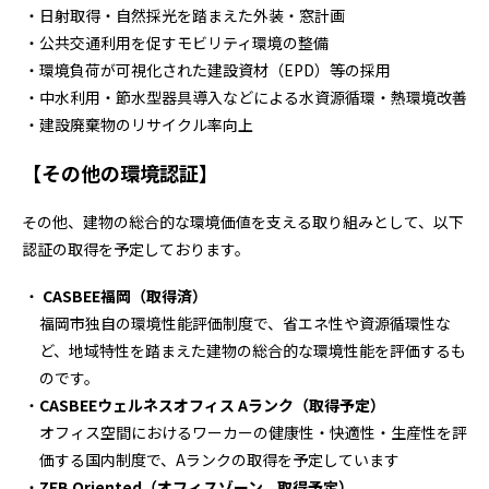
日射取得・自然採光を踏まえた外装・窓計画
公共交通利用を促すモビリティ環境の整備
環境負荷が可視化された建設資材（
EPD
）等の採用
中水利用・節水型器具導入などによる水資源循環・熱環境改善
建設廃棄物のリサイクル率向上
【その他の環境認証】
その他、建物の総合的な環境価値を支える取り組みとして、以下
認証の取得を予定しております。
CASBEE
福岡（取得済）
福岡市独自の環境性能評価制度で、省エネ性や資源循環性な
ど、地域特性を踏まえた建物の総合的な環境性能を評価するも
のです。
CASBEE
ウェルネスオフィス
A
ランク（取得予定）
オフィス空間におけるワーカーの健康性・快適性・生産性を評
価する国内制度で、Aランクの取得を予定しています
ZEB Oriented
（オフィスゾーン、取得予定）