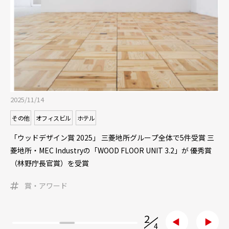
2025/10/16
その他
オフィスビル
「ワイヤレス給電」のエイターリンクに出資 常盤橋タワーで実
証実験を開始
オフィスビル
スマートシティ
テック・AI・ロボット
実証
3
/
4