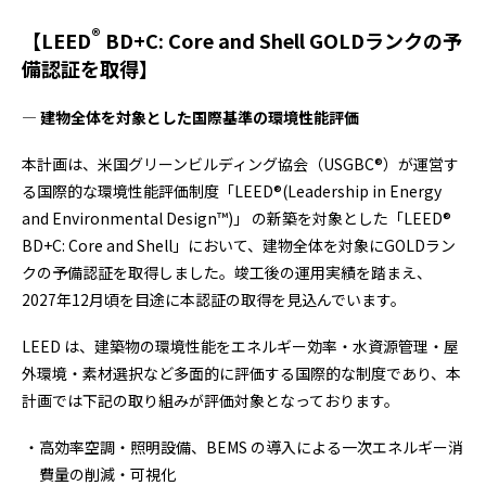
®
【LEED
BD+C: Core and Shell GOLDランクの予
備認証を取得】
―
建物全体を対象とした国際基準の環境性能評価
本計画は、米国グリーンビルディング協会（
USGBC®
）が運営す
る国際的な環境性能評価制度「
LEED®(Leadership in Energy
and Environmental Design™)
」 の新築を対象とした「
LEED®
BD+C: Core and Shell
」において、建物全体を対象に
GOLD
ラン
クの予備認証を取得しました。竣工後の運用実績を踏まえ、
2027
年
12
月頃を目途に本認証の取得を見込んでいます。
LEED は、建築物の環境性能をエネルギー効率・水資源管理・屋
外環境・素材選択など多面的に評価する国際的な制度であり、本
計画では下記の取り組みが評価対象となっております。
高効率空調・照明設備、
BEMS
の導入による一次エネルギー消
費量の削減・可視化