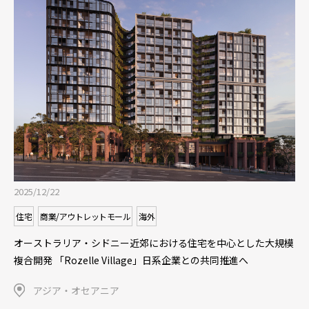
2025/10/30
その他
商業/アウトレットモール
空飛ぶクルマ（eVTOL）社会実装に向けた取り組み 「御殿場プ
レミアム・アウトレット バーティポート」にて 空飛ぶクルマ実
模
機によるデモフライトを実施
中部