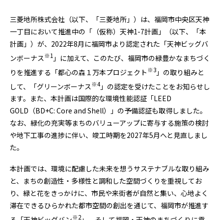
三菱地所株式会社（以下、「三菱地所」）は、福岡市中央区天神
一丁目において推進中の「（仮称）天神
1-7
計画」（以下、「本
計画」）が、
2022
年
8
月に福岡市より認定された「天神ビッグバ
※
1
ンボーナス
」に加えて、このたび、福岡市の緑豊かなまちづく
※
3
りを推進する「都心の森１万本プロジェクト
」の取り組みと
※
4
して、「
グリーンボーナス
」の認定を受けたことをお知らせし
ます。また、本計画は国際的な環境性能認証「
LEED
GOLD
（
BD+C: Core and Shell
）」の予備認証も取得しました。
なお、緑化の充実等まちのバリューアップに寄与する施策の検討
や地下工事の進捗に伴い、竣工時期を
2027
年
5
月へと見直しまし
た。
本計画では、環境に配慮した未来を想うサステナブルな取り組み
と、まちの創造性・多様性と調和した空間づくりを重視してお
り、緑と花をきっかけに、市民や来街者が自然と集い、心地よく
滞在できるひらかれた都市空間の創出を通じて、福岡市が推進す
※
2
る「天神ビッグバン
」、そして福岡・天神のまちづくりに貢