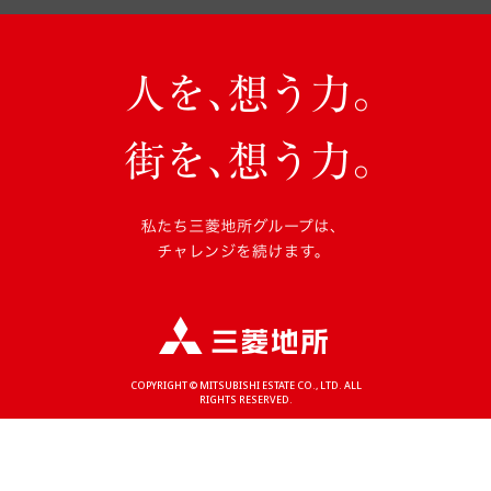
COPYRIGHT © MITSUBISHI ESTATE CO., LTD. ALL
RIGHTS RESERVED.